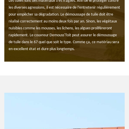
Les tuiles sont des matériaux très fragiles. Afin de le protéger contre
les diverses agressions, il est nécessaire de l’entretenir régulièrement
pour empêcher sa dégradation. Le démoussage de tuile doit être
réalisé correctement au moins deux fois par an. Sinon, les végétaux
nuisibles comme les mousses, les lichens, les algues prolifèreront
rapidement. Le couvreur Demouss'Toit peut assurer le démoussage
de tuile dans le 67 quel que soit le type. Comme ça, ce matériau sera
en excellent état et dure plus longtemps.