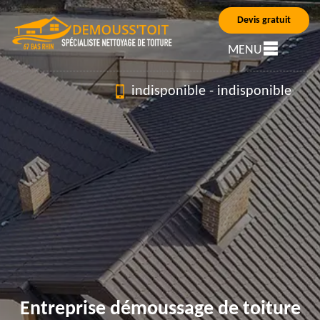
Devis gratuit
MENU
indisponible
-
indisponible
Entreprise démoussage de toiture