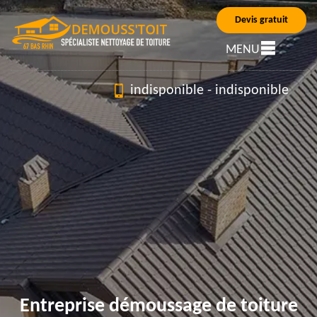
Devis gratuit
MENU
indisponible
-
indisponible
Entreprise démoussage de toiture