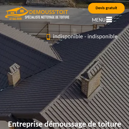
Devis gratuit
MENU
indisponible
-
indisponible
Entreprise démoussage de toiture