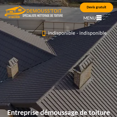
Devis gratuit
MENU
indisponible
-
indisponible
Entreprise démoussage de toiture