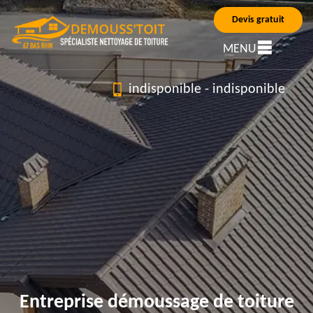
Devis gratuit
MENU
indisponible
-
indisponible
Entreprise démoussage de toiture