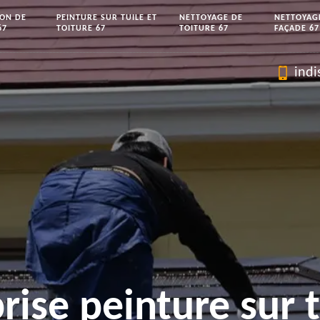
ION DE
PEINTURE SUR TUILE ET
NETTOYAGE DE
NETTOYAG
67
TOITURE 67
TOITURE 67
FAÇADE 67
indi
rise peinture sur t