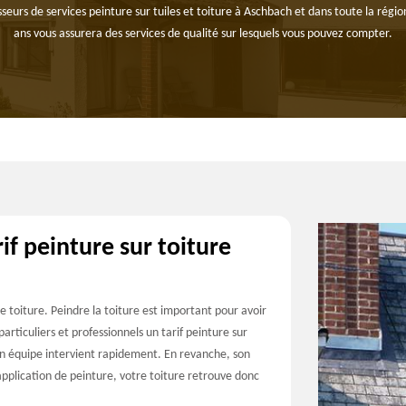
sseurs de services peinture sur tuiles et toiture à Aschbach et dans toute la rég
ans vous assurera des services de qualité sur lesquels vous pouvez compter.
if peinture sur toiture
e toiture. Peindre la toiture est important pour avoir
rticuliers et professionnels un tarif peinture sur
 son équipe intervient rapidement. En revanche, son
application de peinture, votre toiture retrouve donc