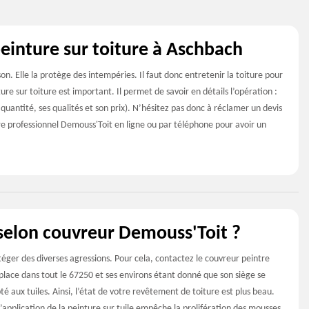
peinture sur toiture à Aschbach
n. Elle la protège des intempéries. Il faut donc entretenir la toiture pour
ure sur toiture est important. Il permet de savoir en détails l’opération :
quantité, ses qualités et son prix). N’hésitez pas donc à réclamer un devis
re professionnel Demouss'Toit en ligne ou par téléphone pour avoir un
 selon couvreur Demouss'Toit ?
rotéger des diverses agressions. Pour cela, contactez le couvreur peintre
déplace dans tout le 67250 et ses environs étant donné que son siège se
é aux tuiles. Ainsi, l’état de votre revêtement de toiture est plus beau.
L’application de la peinture sur tuile empêche la prolifération des mousses,