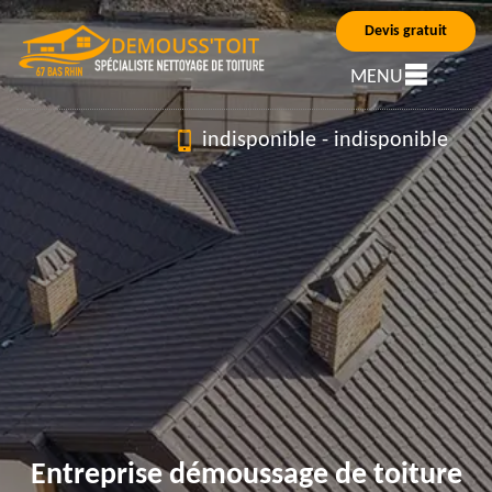
Devis gratuit
MENU
indisponible
-
indisponible
Entreprise démoussage de toiture