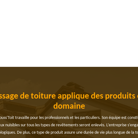
sage de toiture applique des produits
domaine
'Toit travaille pour les professionnels et les particuliers. Son équipe est const
ux nuisibles sur tous les types de revêtements seront enlevés. L’entreprise s’en
cologiques. De plus, ce type de produit assure une durée de vie plus longue de la t