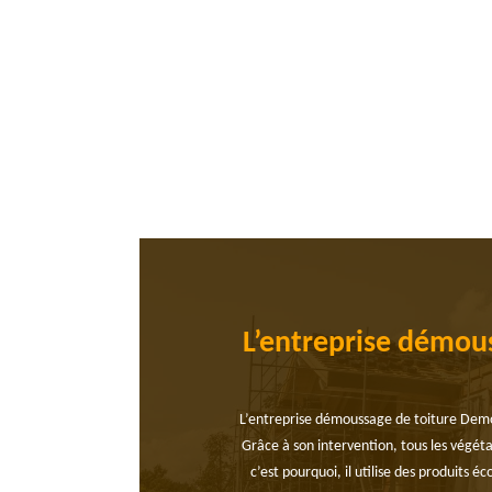
L’entreprise démous
L’entreprise démoussage de toiture Demouss
Grâce à son intervention, tous les végéta
c’est pourquoi, il utilise des produits é