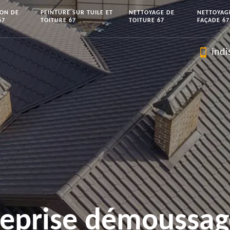
ION DE
PEINTURE SUR TUILE ET
NETTOYAGE DE
NETTOYAG
67
TOITURE 67
TOITURE 67
FAÇADE 67
indi
reprise démoussag