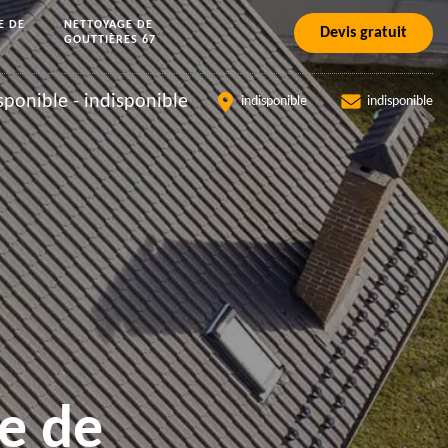
E DE
NETTOYAGE DE
Devis gratuit
GOUTTIÈRES 67
sponible
-
indisponible
indisponible
indisponible
e de