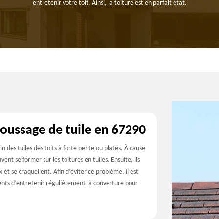
entretenir votre toit. Ainsi, la toiture est en parfait état.
oussage de tuile en 67290
n des tuiles des toits à forte pente ou plates. À cause
ent se former sur les toitures en tuiles. Ensuite, ils
t se craquellent. Afin d’éviter ce problème, il est
ients d’entretenir régulièrement la couverture pour