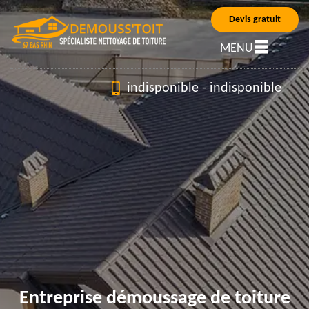
Devis gratuit
MENU
indisponible
-
indisponible
Entreprise démoussage de toiture