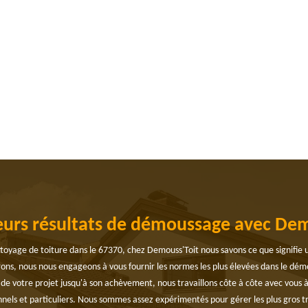
eurs résultats de démoussage avec De
ettoyage de toiture dans le 67370, chez Demouss'Toit nous savons ce que signifie
rons, nous nous engageons à vous fournir les normes les plus élevées dans le démo
e de votre projet jusqu'à son achèvement, nous travaillons côte à côte avec vous 
ionnels et particuliers. Nous sommes assez expérimentés pour gérer les plus gro