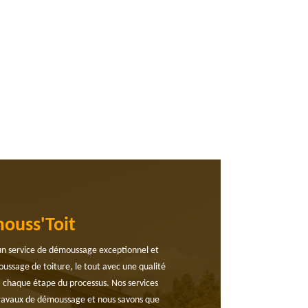
mouss'Toit
 un service de démoussage exceptionnel et
ussage de toiture, le tout avec une qualité
à chaque étape du processus. Nos services
s travaux de démoussage et nous savons que