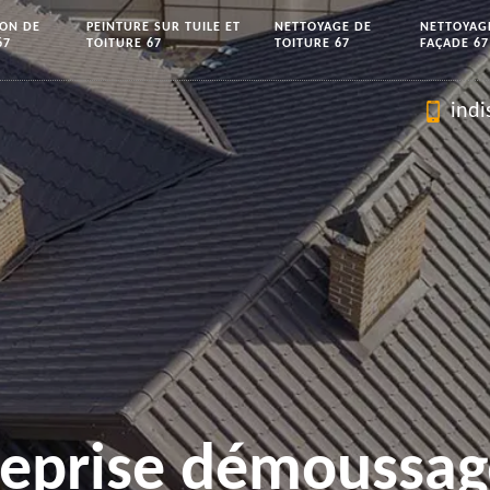
ION DE
PEINTURE SUR TUILE ET
NETTOYAGE DE
NETTOYAG
67
TOITURE 67
TOITURE 67
FAÇADE 67
indi
reprise démoussag