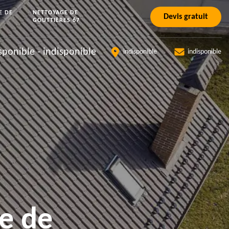
E DE
NETTOYAGE DE
Devis gratuit
GOUTTIÈRES 67
sponible
-
indisponible
indisponible
indisponible
e de