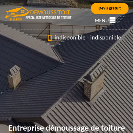
Devis gratuit
MENU
indisponible
-
indisponible
Entreprise démoussage de toiture