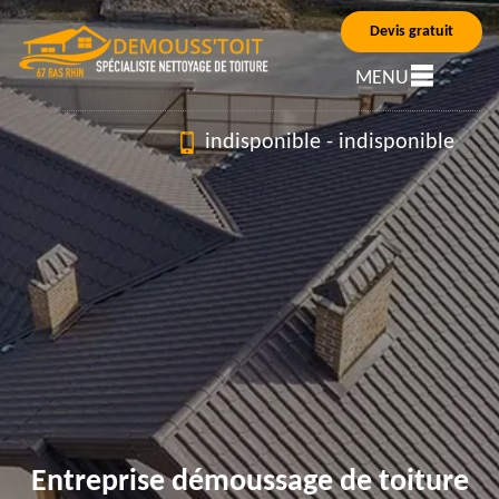
Devis gratuit
MENU
indisponible
-
indisponible
Entreprise démoussage de toiture