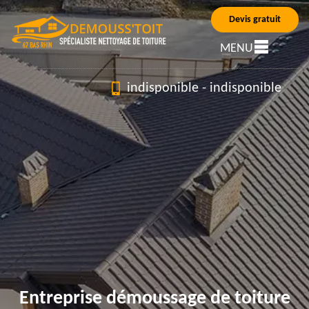
Devis gratuit
MENU
indisponible
-
indisponible
Entreprise démoussage de toiture