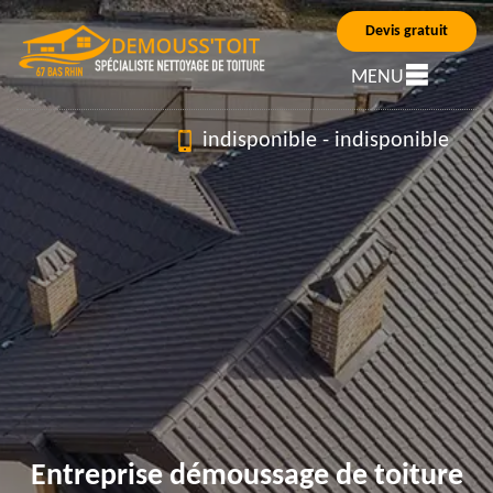
Devis gratuit
MENU
indisponible
-
indisponible
Entreprise démoussage de toiture