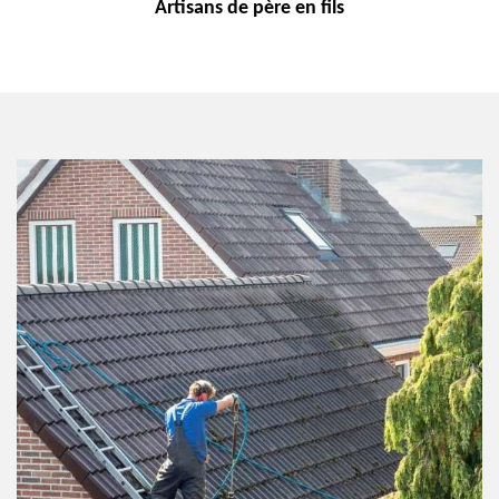
Artisans de
père en fils