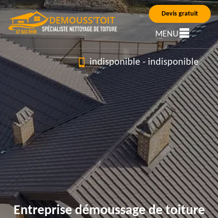
Devis gratuit
MENU
indisponible
-
indisponible
Entreprise démoussage de toiture