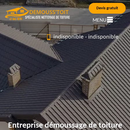
Devis gratuit
MENU
indisponible
-
indisponible
Entreprise démoussage de toiture