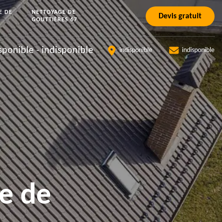
E DE
NETTOYAGE DE
Devis gratuit
GOUTTIÈRES 67
sponible
-
indisponible
indisponible
indisponible
e de