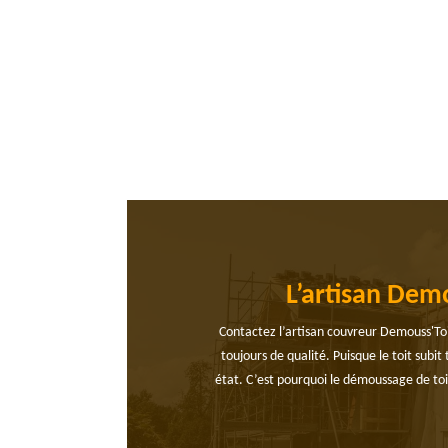
L’artisan Dem
Contactez l’artisan couvreur Demouss'To
toujours de qualité. Puisque le toit subi
état. C’est pourquoi le démoussage de toi