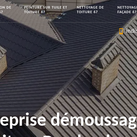
ION DE
PEINTURE SUR TUILE ET
NETTOYAGE DE
NETTOYAG
67
TOITURE 67
TOITURE 67
FAÇADE 67
indi
reprise démoussag