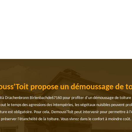
ouss'Toit propose un démoussage de to
ità Drachenbronn Birlenbachde67160 pour profiter d’un démoussage de toiture pa
t tout le temps des agressions des intempéries, les végétaux nuisibles peuvent pro
ture est obligatoire. Pour cela, Demouss'Toit peut intervenir pour permettre à l
préserver l’étanchéité de la toiture. Vous vivrez dans le confort à moindre coût.