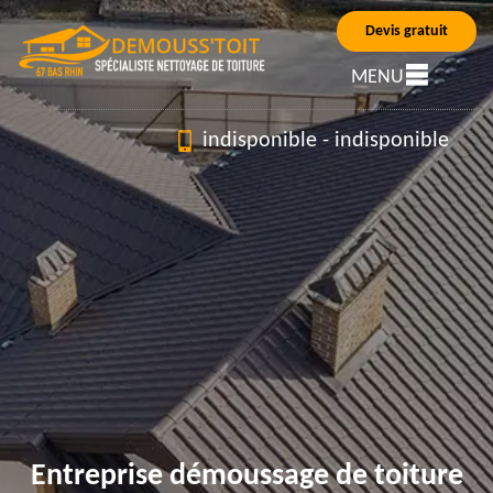
Devis gratuit
MENU
indisponible
-
indisponible
Entreprise démoussage de toiture