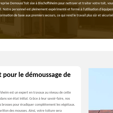
treprise Demouss'Toit sise à Bischoffsheim pour nettoyer et traiter votre toit, vo
il. Notre personnel est pleinement expérimenté et formé à l'utilisation d'équipem
formation de base aux premiers secours, ce qui rend le travail plus sûr et sécurisé
it pour le démoussage de
sheim est un expert en travaux au niveau de cette
ns son état initial. Grâce à leur savoir-faire, nos
 des brosses pour éradiquer complètement les végétaux.
rition des mousses. Ainsi, votre toiture sera