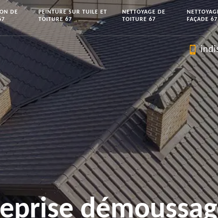
ION DE
PEINTURE SUR TUILE ET
NETTOYAGE DE
NETTOYAG
67
TOITURE 67
TOITURE 67
FAÇADE 67
indi
reprise démoussag