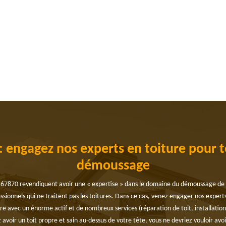
 engagez nos experts en toiture pour 
démoussage
67870 revendiquent avoir une « expertise » dans le domaine du démoussage de to
essionnels qui ne traitent pas les toitures. Dans ce cas, venez engager nos expert
re avec un énorme actif et de nombreux services (réparation de toit, installatio
ez avoir un toit propre et sain au-dessus de votre tête, vous ne devriez vouloir av