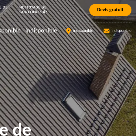
E DE
NETTOYAGE DE
Devis gratuit
GOUTTIÈRES 67
sponible
-
indisponible
indisponible
indisponible
e de