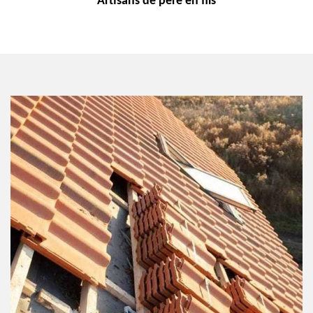
Artisans de
père en fils