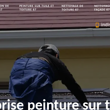
ION DE
PEINTURE SUR TUILE ET
NETTOYAGE DE
NETTOYAG
67
TOITURE 67
TOITURE 67
FAÇADE 67
indi
rise peinture sur t