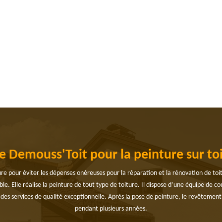
de Demouss'Toit pour la peinture sur to
iture pour éviter les dépenses onéreuses pour la réparation et la rénovation de to
le. Elle réalise la peinture de tout type de toiture. Il dispose d’une équipe de co
s des services de qualité exceptionnelle. Après la pose de peinture, le revêtement 
pendant plusieurs années.