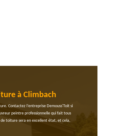
iture à Climbach
iture. Contactez l’entreprise Demouss'Toit si
uvreur peintre professionnelle qui fait tous
de toiture sera en excellent état, et cela,