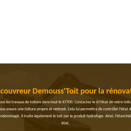
à couvreur Demouss'Toit pour la rénovat
ous les travaux de toiture dans tout le 67700. Contactez-le si l’état de votre to
 vous assure une toiture propre et nettoyé. Cela lui permettra de contrôler l’état 
ommagé. Il traite également le toit par le produit hydrofuge. Ainsi, l’étanchéité 
état.