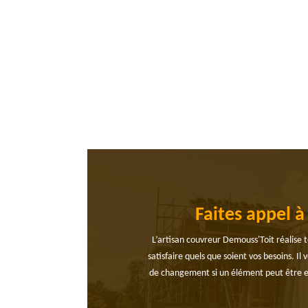
Faites appel 
L’artisan couvreur Demouss'Toit réalise t
satisfaire quels que soient vos besoins. Il
de changement si un élément peut être end