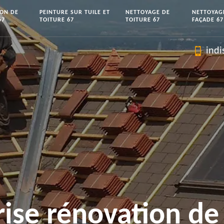
ION DE
PEINTURE SUR TUILE ET
NETTOYAGE DE
NETTOYAG
67
TOITURE 67
TOITURE 67
FAÇADE 67
indi
rise rénovation de 