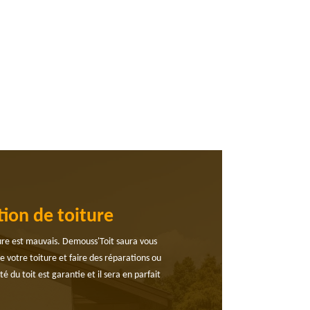
ion de toiture
iture est mauvais. Demouss'Toit saura vous
de votre toiture et faire des réparations ou
du toit est garantie et il sera en parfait