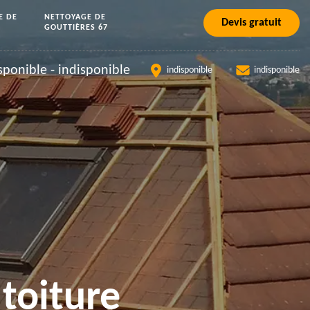
E DE
NETTOYAGE DE
Devis gratuit
GOUTTIÈRES 67
sponible
-
indisponible
indisponible
indisponible
toiture