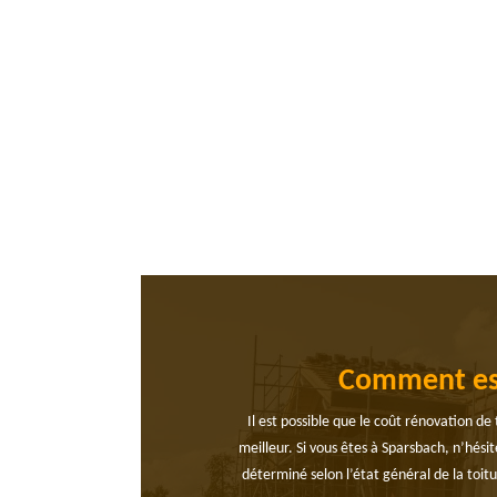
Comment est 
Il est possible que le coût rénovation de
meilleur. Si vous êtes à Sparsbach, n’hési
déterminé selon l’état général de la toitu