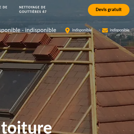
E DE
NETTOYAGE DE
Devis gratuit
GOUTTIÈRES 67
sponible
-
indisponible
indisponible
indisponible
toiture