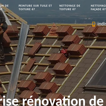
ION DE
PEINTURE SUR TUILE ET
NETTOYAGE DE
NETTOYAG
67
TOITURE 67
TOITURE 67
FAÇADE 67
indi
rise rénovation de 