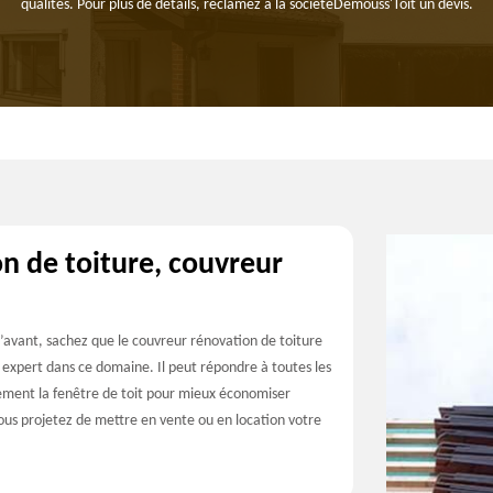
qualités. Pour plus de détails, réclamez à la sociétéDemouss'Toit un devis.
n de toiture, couvreur
d’avant, sachez que le couvreur rénovation de toiture
 expert dans ce domaine. Il peut répondre à toutes les
lement la fenêtre de toit pour mieux économiser
 vous projetez de mettre en vente ou en location votre