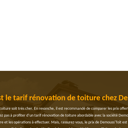
le tarif rénovation de toiture chez D
 toiture soit très cher. En revanche, il est recommandé de comparer les prix offe
tez pas à profiter d’un tarif rénovation de toiture abordable avec la société Demo
re et les opérations à effectuer. Mais, rassurez-vous, le prix de Demouss'Toit est