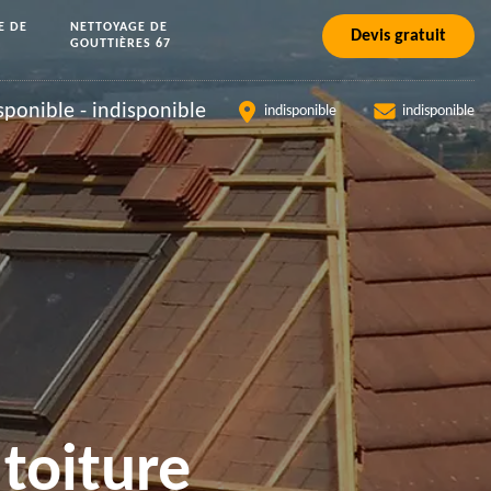
E DE
NETTOYAGE DE
Devis gratuit
GOUTTIÈRES 67
sponible
-
indisponible
indisponible
indisponible
toiture