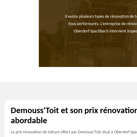
Il existe plusieurs types de rénovation de
tous performants. L’entreprise de rénova
Oberdorf Spachbach intervient impecc
Demouss'Toit et son prix rénovatio
abordable
Le prix rénovation de toiture offert par Demouss'Toit situé à Oberdorf Sp