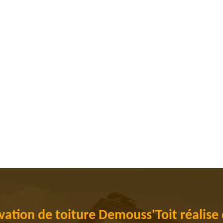
vation de toiture Demouss'Toit réalise