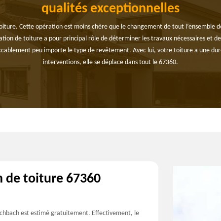
qualités exceptionnelles
 toiture. Cette opération est moins chère que le changement de tout l’ensemble de
tion de toiture a pour principal rôle de déterminer les travaux nécessaires et de 
ablement peu importe le type de revêtement. Avec lui, votre toiture a une duré
interventions, elle se déplace dans tout le 67360.
n de toiture 67360
achbach est estimé gratuitement. Effectivement, le