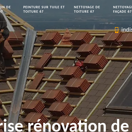
ION DE
PEINTURE SUR TUILE ET
NETTOYAGE DE
NETTOYAG
67
TOITURE 67
TOITURE 67
FAÇADE 67
indi
rise rénovation de 