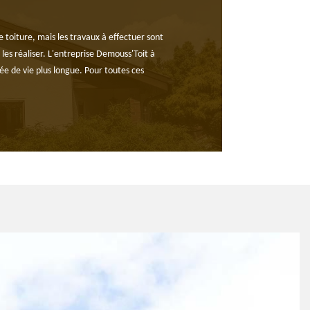
 toiture, mais les travaux à effectuer sont
les réaliser. L'entreprise Demouss'Toit à
e de vie plus longue. Pour toutes ces