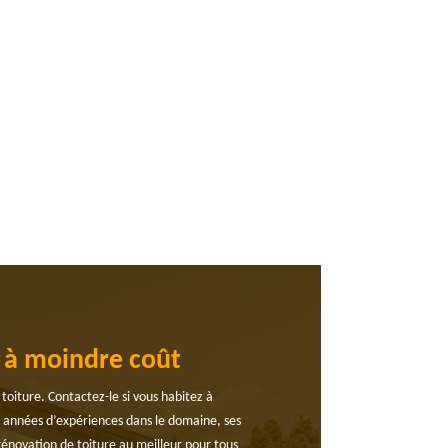
e à moindre coût
oiture. Contactez-le si vous habitez à
rs années d’expériences dans le domaine, ses
e rénovation de toiture au meilleur pour tous