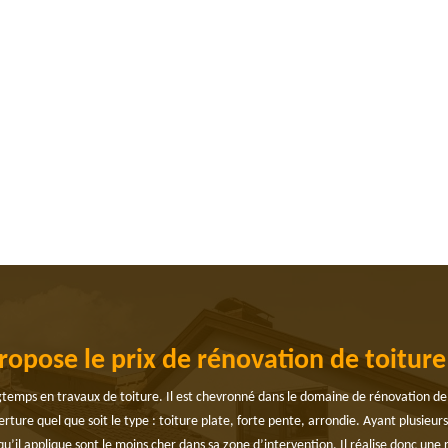
opose le prix de rénovation de toitur
temps en travaux de toiture. Il est chevronné dans le domaine de rénovation de t
rture quel que soit le type : toiture plate, forte pente, arrondie. Ayant plusieu
x qu’il applique sont le moins cher dans sa zone d’intervention. Il réalise donc un