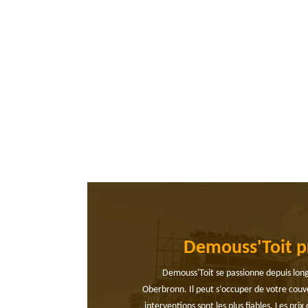
Demouss'Toit pr
Demouss'Toit se passionne depuis long
Oberbronn. Il peut s’occuper de votre couve
interventions sont les plus fiables. Les pri