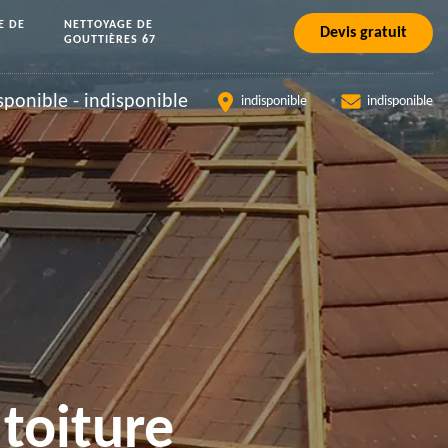
E DE
NETTOYAGE DE
Devis gratuit
GOUTTIÈRES 67
sponible
-
indisponible
indisponible
indisponible
toiture