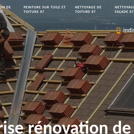
ION DE
PEINTURE SUR TUILE ET
NETTOYAGE DE
NETTOYAG
67
TOITURE 67
TOITURE 67
FAÇADE 67
indi
rise rénovation de 