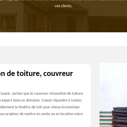
ces clients.
n de toiture, couvreur
d’avant, sachez que le couvreur rénovation de toiture
n expert dans ce domaine. Il peut répondre à toutes
cablement la fenêtre de toit pour mieux économiser
 vous projetez de mettre en vente ou en location votre