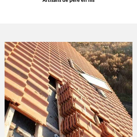
Artisans de
père en fils