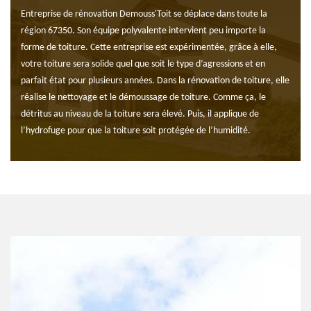
Entreprise de rénovation Demouss'Toit se déplace dans toute la
région 67350. Son équipe polyvalente intervient peu importe la
forme de toiture. Cette entreprise est expérimentée, grâce à elle,
votre toiture sera solide quel que soit le type d’agressions et en
parfait état pour plusieurs années. Dans la rénovation de toiture, elle
réalise le nettoyage et le démoussage de toiture. Comme ça, le
détritus au niveau de la toiture sera élevé. Puis, il applique de
l’hydrofuge pour que la toiture soit protégée de l’humidité.