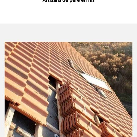
Artisans de
père en fils