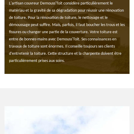
L'artisan couvreur Demouss'Toit considère particulièrement le
matériau et la gravité de sa dégradation pour réussir une rénovation
de toiture. Pour la rénovation de toiture, le nettoyage et le
démoussage peut suffire. Mais, parfois, il faut boucher les trous et les
fissures ou changer une partie de la couverture. Votre toiture est
entre de bonnes-mains avec Demouss'Toit. Ses connaissances en
travaux de toiture sont énormes. Il conseille toujours ses clients
d’entretenir la toiture. Cette structure et la charpente doivent être
particulièrement prises aux soins.