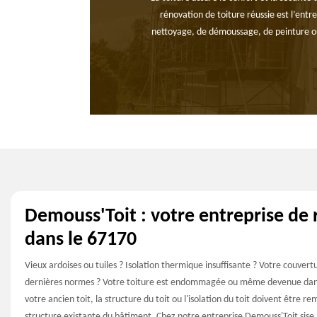
rénovation de toiture réussie est l’entr
nettoyage, de démoussage, de peinture ou 
Demouss'Toit : votre entreprise de 
dans le 67170
Vieux ardoises ou tuiles ? Isolation thermique insuffisante ? Votre couvert
dernières normes ? Votre toiture est endommagée ou même devenue dange
votre ancien toit, la structure du toit ou l'isolation du toit doivent être
structure existante du bâtiment. Chez notre entreprise Demouss'Toit sis