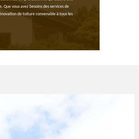
re. Que vous avez besoins des services de
énovation de toiture convenable à tous les