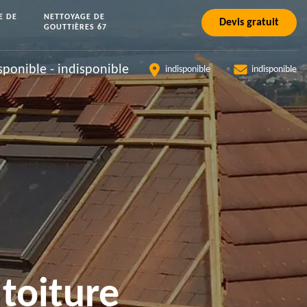
E DE
NETTOYAGE DE
Devis gratuit
GOUTTIÈRES 67
sponible
-
indisponible
indisponible
indisponible
toiture