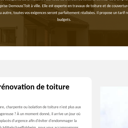
eprise Demouss'Toit à ville. Elle est experte en travaux de toiture et de couvertu
autre, toutes vos exigences seront parfaitement réalisées. Il propose un tarif r
budgets.
rénovation de toiture
ure, charpente ou isolation de toiture n'est plus aux
reuse ? À un moment donné, il arrive un jour où
 remplacés d'urgence afin d'éviter d'endommager la
e à Mittelschaeffolsheim, nous vous accompagnons