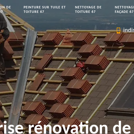
ION DE
PEINTURE SUR TUILE ET
NETTOYAGE DE
NETTOYAG
67
TOITURE 67
TOITURE 67
FAÇADE 67
indi
rise rénovation de 