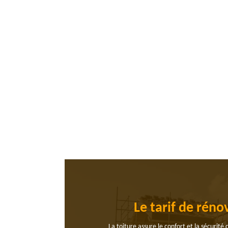
Le tarif de rén
La toiture assure le confort et la sécurité