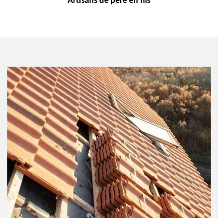
Artisans de
père en fils