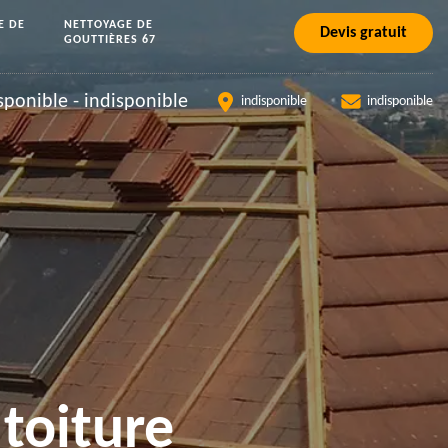
E DE
NETTOYAGE DE
Devis gratuit
GOUTTIÈRES 67
sponible
-
indisponible
indisponible
indisponible
toiture