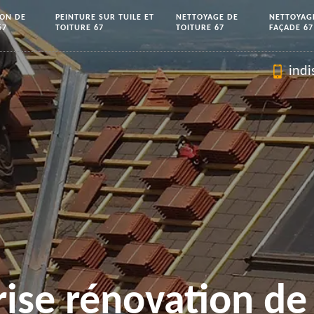
ION DE
PEINTURE SUR TUILE ET
NETTOYAGE DE
NETTOYAG
67
TOITURE 67
TOITURE 67
FAÇADE 67
indi
rise rénovation de 