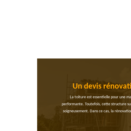
Un devis rénovat
La toiture est essentielle pour une ma
performante. Toutefois, cette structure sub
soigneusement. Dans ce cas, la rénovation