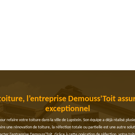
toiture, l’entreprise Demouss'Toit assur
exceptionnel
r refaire votre toiture dans la ville de Lupstein. Son équipe a déjà réalisé plusie
faire une rénovation de toiture, la réfection totale ou partielle est une autre so
tacter l’entreprise Demouss'Toit. Grâce à cette opération de réfection, votre toit