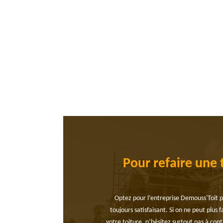
Pour refaire une 
Optez pour l’entreprise Demouss'Toit pou
toujours satisfaisant. Si on ne peut plus 
votre toiture, n’hésitez surtout pas à con