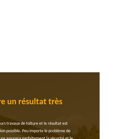
e un résultat très
urs travaux de toiture et le résultat est
lution possible. Peu importe le problème de
ure assurera parfaitement la sécurité et le