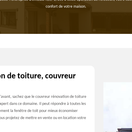
confort de votre maison.
n de toiture, couvreur
d’avant, sachez que le couvreur rénovation de toiture
expert dans ce domaine. Il peut répondre à toutes les
lement la fenêtre de toit pour mieux économiser
 vous projetez de mettre en vente ou en location votre