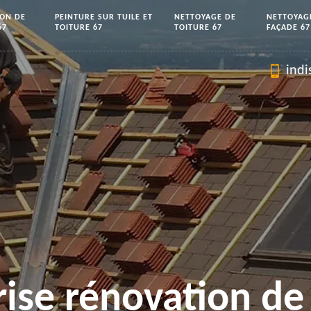
ION DE
PEINTURE SUR TUILE ET
NETTOYAGE DE
NETTOYAG
67
TOITURE 67
TOITURE 67
FAÇADE 67
indi
rise rénovation de 