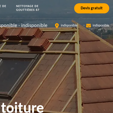
E DE
NETTOYAGE DE
Devis gratuit
GOUTTIÈRES 67
sponible
-
indisponible
indisponible
indisponible
toiture