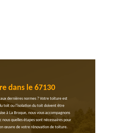
re dans le 67130
s aux dernières normes ? Votre toiture est
oit ou l'isolation du toit doivent être
 sise à La Broque, nous vous accompagnons
c nous quelles étapes sont nécessaires pour
e en œuvre de votre rénovation de toiture.