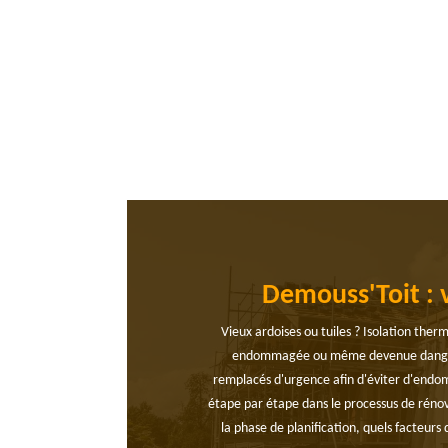
Demouss'Toit : 
Vieux ardoises ou tuiles ? Isolation ther
endommagée ou même devenue dangereuse 
remplacés d'urgence afin d'éviter d'endo
étape par étape dans le processus de rénov
la phase de planification, quels facteurs