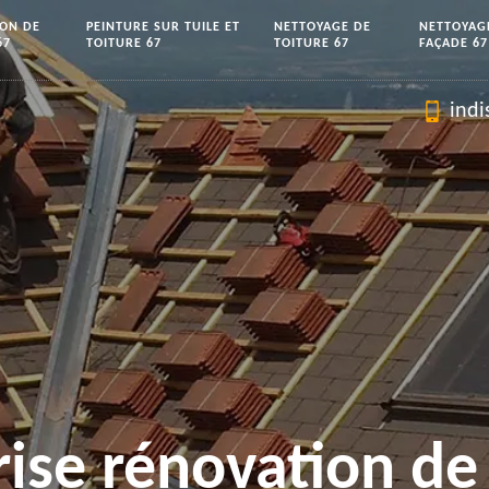
ION DE
PEINTURE SUR TUILE ET
NETTOYAGE DE
NETTOYAG
67
TOITURE 67
TOITURE 67
FAÇADE 67
indi
rise rénovation de 