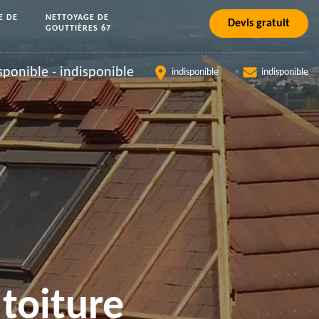
E DE
NETTOYAGE DE
Devis gratuit
GOUTTIÈRES 67
sponible
-
indisponible
indisponible
indisponible
toiture