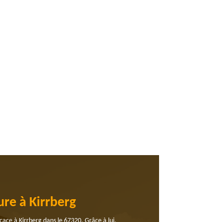
re à Kirrberg
cace à Kirrberg dans le 67320. Grâce à lui,