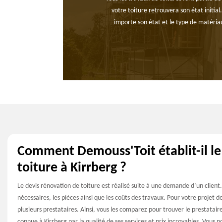
votre toiture retrouvera son état initial
importe son état et le type de matériau
Comment Demouss'Toit établit-il le
toiture à Kirrberg ?
Le devis rénovation de toiture est réalisé suite à une demande d’un client. 
nécessaires, les pièces ainsi que les coûts des travaux. Pour votre projet
plusieurs prestataires. Ainsi, vous les comparez pour trouver le prestatair
connue à Kirrberg par la qualité de ses services et prix incroyables. Vous 