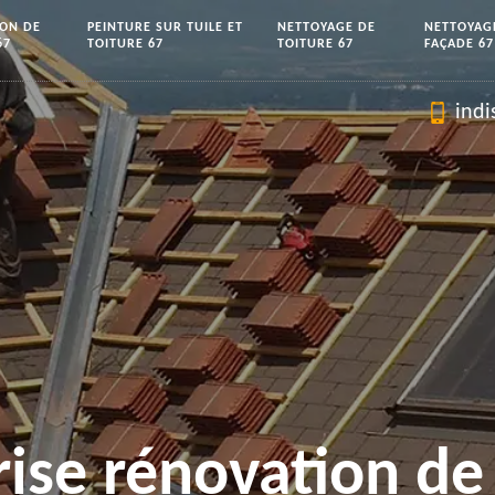
ION DE
PEINTURE SUR TUILE ET
NETTOYAGE DE
NETTOYAG
67
TOITURE 67
TOITURE 67
FAÇADE 67
indi
rise rénovation de 