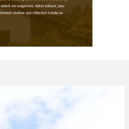
e soient vos exigences. Votre toiture, peu
alement réaliser une réfection totale ou