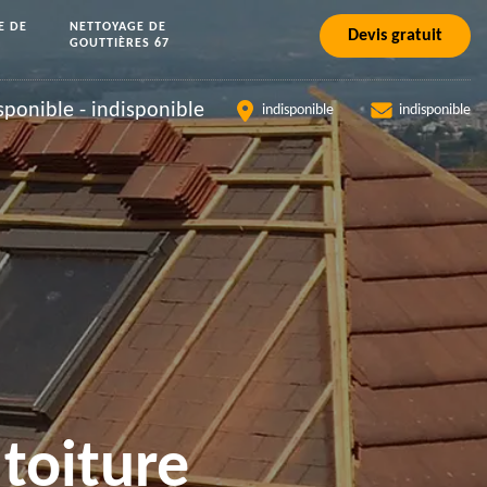
E DE
NETTOYAGE DE
Devis gratuit
GOUTTIÈRES 67
sponible
-
indisponible
indisponible
indisponible
toiture