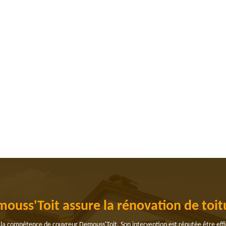
ouss'Toit assure la rénovation de toitu
e la compétence de couvreur Demouss'Toit. Son intervention est réputée être effi