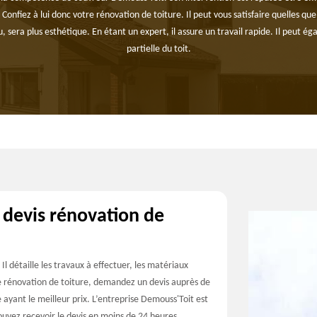
. Confiez à lui donc votre rénovation de toiture. Il peut vous satisfaire quelles qu
, sera plus esthétique. En étant un expert, il assure un travail rapide. Il peut ég
partielle du toit.
 devis rénovation de
Il détaille les travaux à effectuer, les matériaux
 de rénovation de toiture, demandez un devis auprès de
e ayant le meilleur prix. L’entreprise Demouss'Toit est
pouvez recevoir le devis en moins de 24 heures.