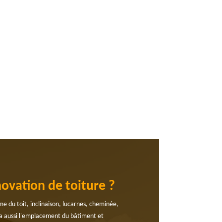
novation de toiture ?
rme du toit, inclinaison, lucarnes, cheminée,
 y a aussi l'emplacement du bâtiment et