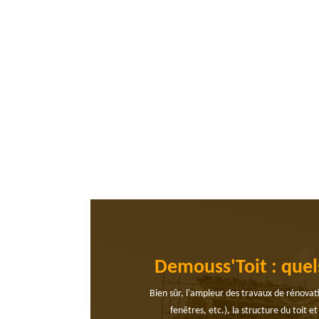
Demouss'Toit : quels
Bien sûr, l'ampleur des travaux de rénovatio
fenêtres, etc.), la structure du toit 