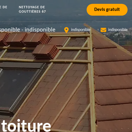
E DE
NETTOYAGE DE
Devis gratuit
GOUTTIÈRES 67
sponible
-
indisponible
indisponible
indisponible
toiture