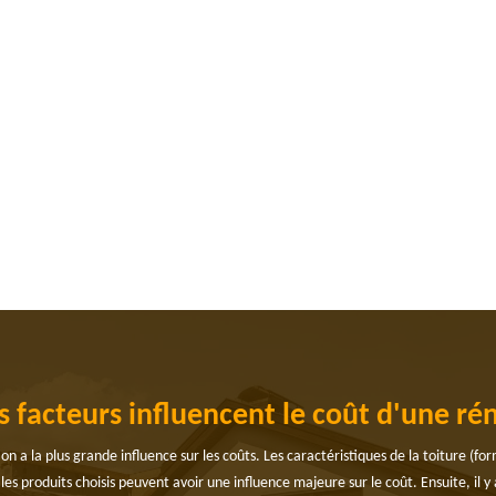
 facteurs influencent le coût d'une ré
n a la plus grande influence sur les coûts. Les caractéristiques de la toiture (fo
et les produits choisis peuvent avoir une influence majeure sur le coût. Ensuite, il