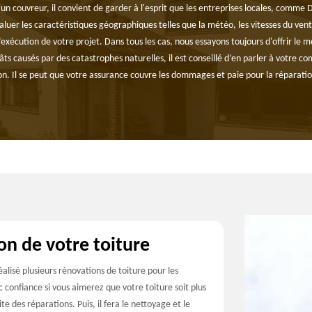
 d'un couvreur, il convient de garder à l'esprit que les entreprises locales, comme
luer les caractéristiques géographiques telles que la météo, les vitesses du ven
xécution de votre projet. Dans tous les cas, nous essayons toujours d'offrir le mei
âts causés par des catastrophes naturelles, il est conseillé d’en parler à votre 
n. Il se peut que votre assurance couvre les dommages et paie pour la réparatio
on de votre toiture
éalisé plusieurs rénovations de toiture pour les
nc confiance si vous aimerez que votre toiture soit plus
e des réparations. Puis, il fera le nettoyage et le