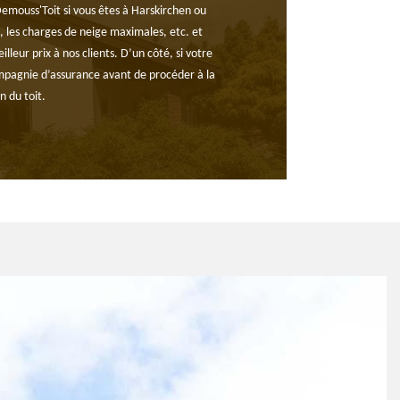
 Demouss'Toit si vous êtes à Harskirchen ou
t, les charges de neige maximales, etc. et
lleur prix à nos clients. D’un côté, si votre
compagnie d’assurance avant de procéder à la
n du toit.