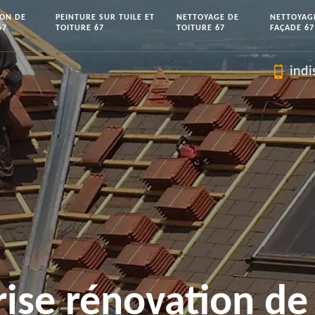
ION DE
PEINTURE SUR TUILE ET
NETTOYAGE DE
NETTOYAG
67
TOITURE 67
TOITURE 67
FAÇADE 67
indi
rise rénovation de 