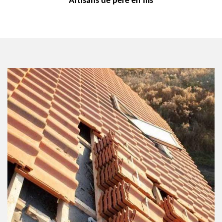
Artisans de
père en fils