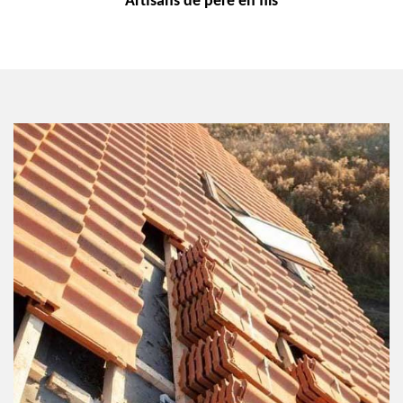
Artisans de
père en fils