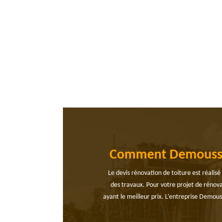
Comment Demouss'Toi
Le devis rénovation de toiture est réalisé 
des travaux. Pour votre projet de rénova
ayant le meilleur prix. L’entreprise Demous