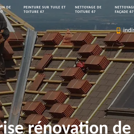
ION DE
PEINTURE SUR TUILE ET
NETTOYAGE DE
NETTOYAG
67
TOITURE 67
TOITURE 67
FAÇADE 67
indi
rise rénovation de 