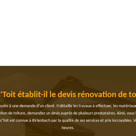
t établit-il le devis rénovation de to
suite à une demande d’un client. Il détaille les travaux à effectuer, les matériaux
tion de toiture, demandez un devis auprès de plusieurs prestataires. Ainsi, vous
s'Toit est connue à Birlenbach par la qualité de ses services et prix incroyables. 
heures.