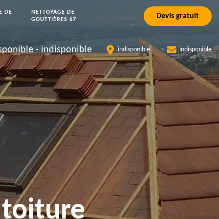
E DE
NETTOYAGE DE
Devis gratuit
GOUTTIÈRES 67
sponible
-
indisponible
indisponible
indisponible
toiture