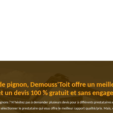
de pignon, Demouss'Toit offre un meill
et un devis 100 % gratuit et sans enga
nons ? N’hésitez pas à demander plusieurs devis pour à différents prestataires e
électionner le prestataire qui vous offre le meilleur rapport qualité/prix. Mais,