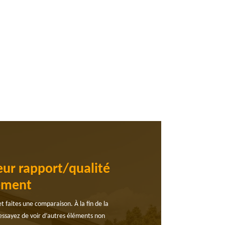
eur rapport/qualité
gement
t faites une comparaison. À la fin de la
 essayez de voir d’autres éléments non