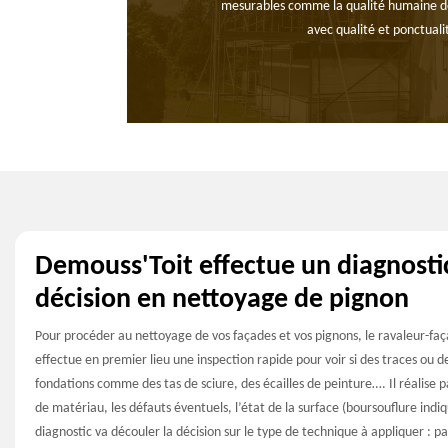
mesurables comme la qualité humaine des 
avec qualité et ponctualit
Demouss'Toit effectue un diagnosti
décision en nettoyage de pignon
Pour procéder au nettoyage de vos façades et vos pignons, le ravaleur-faç
effectue en premier lieu une inspection rapide pour voir si des traces ou 
fondations comme des tas de sciure, des écailles de peinture…. Il réalise pa
de matériau, les défauts éventuels, l’état de la surface (boursouflure ind
diagnostic va découler la décision sur le type de technique à appliquer : 