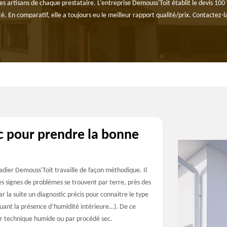
artisans de chaque prestataire. L’entreprise Demouss'Toit établit le devis 100 % 
é. En comparatif, elle a toujours eu le meilleur rapport qualité/prix. Contactez-l
c pour prendre la bonne
adier Demouss'Toit travaille de façon méthodique. Il
des signes de problèmes se trouvent par terre, près des
r la suite un diagnostic précis pour connaitre le type
iquant la présence d’humidité intérieure…). De ce
par technique humide ou par procédé sec.