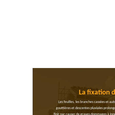
La fixation
Les feuilles, les branches cassées et au
gouttières et descentes pluviales prolonge
finir par causer de graves dommages à long 