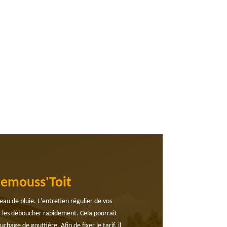
Demouss'Toit
eau de pluie. L'entretien régulier de vos
aut les déboucher rapidement. Cela pourrait
age de gouttière. Afin de fixer le tarif, il