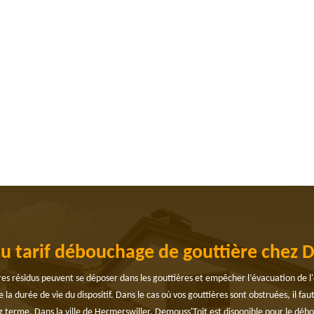
 du tarif débouchage de gouttière chez 
tres résidus peuvent se déposer dans les gouttières et empêcher l’évacuation de l'
 la durée de vie du dispositif. Dans le cas où vos gouttières sont obstruées, il f
terme. Dans la ville de Hermerswiller, Demouss'Toit est disponible pour le débouch