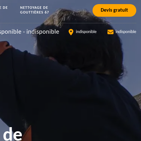
E DE
NETTOYAGE DE
Devis gratuit
GOUTTIÈRES 67
sponible
-
indisponible
indisponible
indisponible
 de