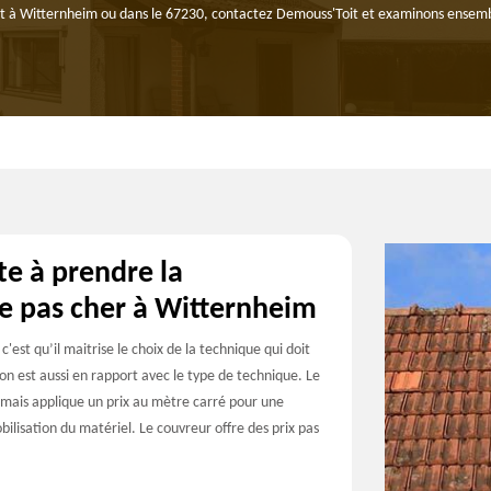
it à Witternheim ou dans le 67230, contactez Demouss'Toit et examinons ensemble
te à prendre la
ge pas cher à Witternheim
'est qu’il maitrise le choix de la technique qui doit
ion est aussi en rapport avec le type de technique. Le
 mais applique un prix au mètre carré pour une
obilisation du matériel. Le couvreur offre des prix pas