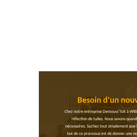
Besoin d'un nouv
Chez notre entreprise Demouss'Toit à Witte
réfection de tuiles. Nous savons quan
nécessaires. Sachez tout simplement que l
but de ce processus est de donner une nouv