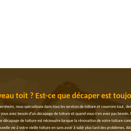
eau toit ? Est-ce que décaper est toujo
rnheim, nous spécialisons dans tous les services de toiture et couvrons tout, d
d vous avez besoin d'un décapage de toiture et quand vous n'en avez pas besoin. 
e décapage de toiture est nécessaire lorsque la rénovation de votre toiture con
elle vie à votre vieille toiture en sans avoir à subir plus tard des problèmes. Alo