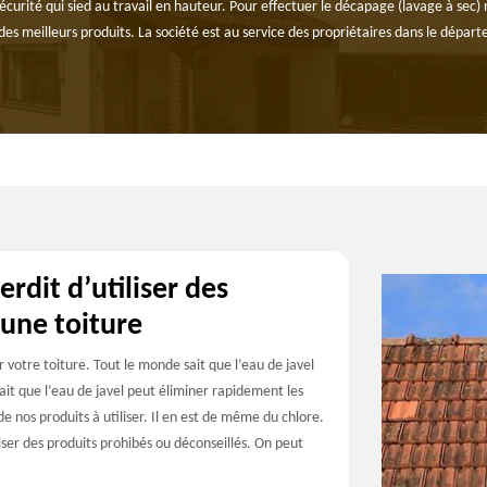
sécurité qui sied au travail en hauteur. Pour effectuer le décapage (lavage à sec
des meilleurs produits. La société est au service des propriétaires dans le dépa
rdit d’utiliser des
 une toiture
 votre toiture. Tout le monde sait que l’eau de javel
it que l’eau de javel peut éliminer rapidement les
de nos produits à utiliser. Il en est de même du chlore.
iser des produits prohibés ou déconseillés. On peut