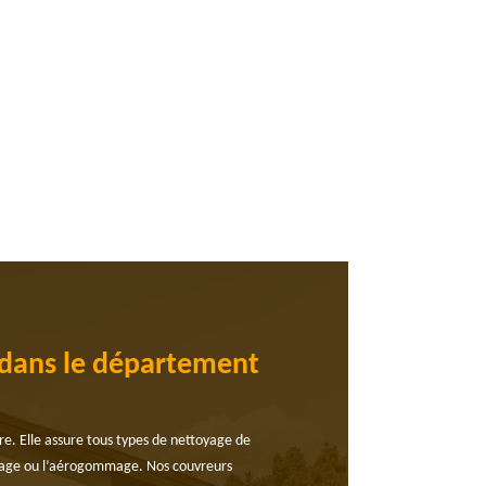
s dans le département
ure. Elle assure tous types de nettoyage de
mage ou l’aérogommage. Nos couvreurs