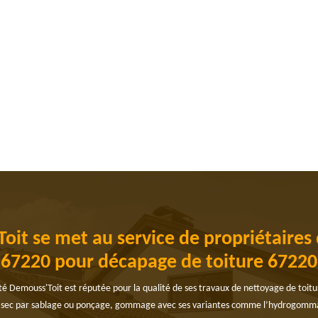
oit se met au service de propriétaire
67220 pour décapage de toiture 67220
ciété Demouss'Toit est réputée pour la qualité de ses travaux de nettoyage de toit
 à sec par sablage ou ponçage, gommage avec ses variantes comme l’hydrogom