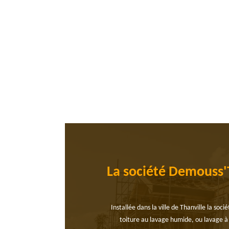
La société Demouss'T
Installée dans la ville de Thanville la so
toiture au lavage humide, ou lavage