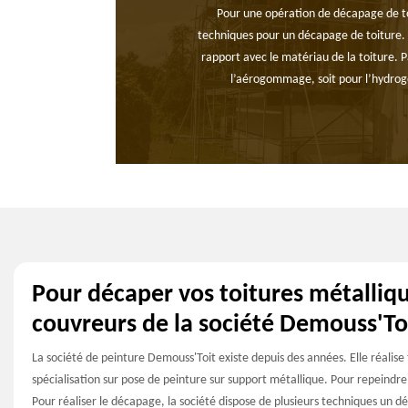
Pour une opération de décapage de toi
techniques pour un décapage de toiture. 
rapport avec le matériau de la toiture. P
l’aérogommage, soit pour l’hydrogo
Pour décaper vos toitures métalliqu
couvreurs de la société Demouss'To
La société de peinture Demouss'Toit existe depuis des années. Elle réalise
spécialisation sur pose de peinture sur support métallique. Pour repeindre 
Pour réaliser le décapage, la société dispose de plusieurs techniques un 