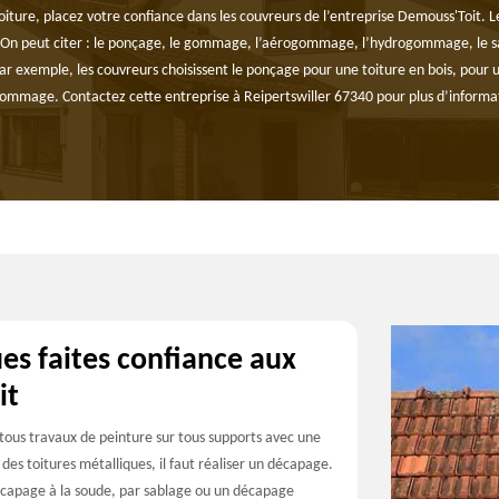
ture, placez votre confiance dans les couvreurs de l’entreprise Demouss'Toit. Le
On peut citer : le ponçage, le gommage, l’aérogommage, l’hydrogommage, le sab
ar exemple, les couvreurs choisissent le ponçage pour une toiture en bois, pour u
mmage. Contactez cette entreprise à Reipertswiller 67340 pour plus d’informatio
es faites confiance aux
it
 tous travaux de peinture sur tous supports avec une
des toitures métalliques, il faut réaliser un décapage.
décapage à la soude, par sablage ou un décapage