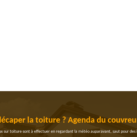
décaper la toiture ? Agenda du couvre
ux sur toiture sont à effectuer en regardant la météo auparavant, saut pour des 