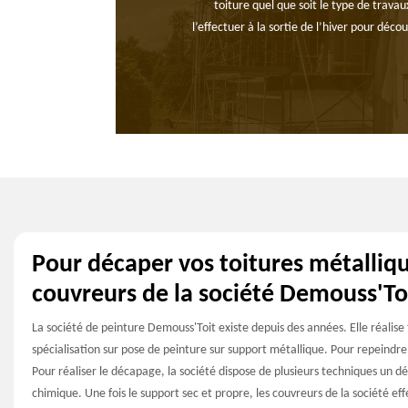
toiture quel que soit le type de travau
l’effectuer à la sortie de l’hiver pour déc
Pour décaper vos toitures métalliqu
couvreurs de la société Demouss'To
La société de peinture Demouss'Toit existe depuis des années. Elle réalise
spécialisation sur pose de peinture sur support métallique. Pour repeindre 
Pour réaliser le décapage, la société dispose de plusieurs techniques un 
chimique. Une fois le support sec et propre, les couvreurs de la société ef