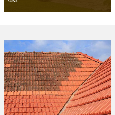
67650.